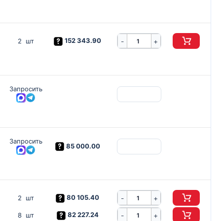
152 343.90
-
2 шт
+
Запросить
Запросить
85 000.00
80 105.40
-
2 шт
+
82 227.24
-
8 шт
+