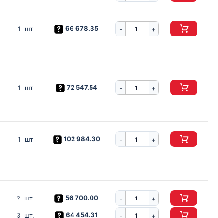
66 678.35
-
1 шт
+
72 547.54
-
1 шт
+
102 984.30
-
1 шт
+
56 700.00
-
2 шт.
+
64 454.31
-
3 шт.
+