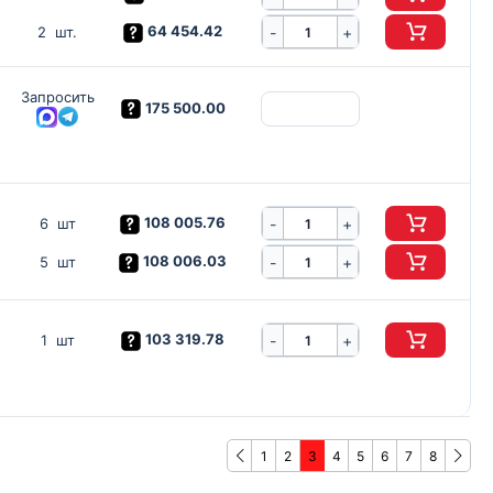
64 454.42
-
2 шт.
+
Запросить
175 500.00
108 005.76
-
6 шт
+
108 006.03
-
5 шт
+
103 319.78
-
1 шт
+
1
2
3
4
5
6
7
8