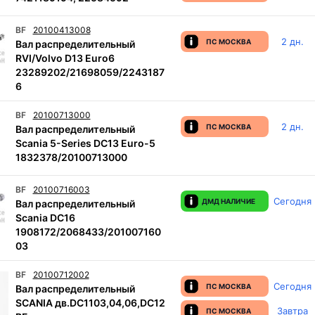
BF
20100413008
2 дн.
ПС МОСКВА
Вал распределительный
RVI/Volvo D13 Euro6
23289202/21698059/2243187
6
BF
20100713000
2 дн.
ПС МОСКВА
Вал распределительный
Scania 5-Series DC13 Euro-5
1832378/20100713000
BF
20100716003
Сегодня
ДМД НАЛИЧИЕ
Вал распределительный
Scania DC16
1908172/2068433/201007160
03
BF
20100712002
Сегодня
ПС МОСКВА
Вал распределительный
SCANIA дв.DC1103,04,06,DC12
Завтра
ПС МОСКВА