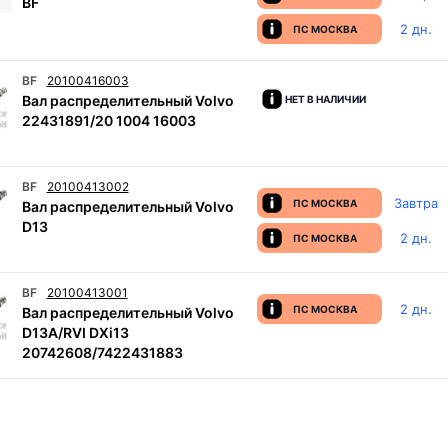
BF
2 дн.
ПС МОСКВА
BF
20100416003
Вал распределительный Volvo
НЕТ В НАЛИЧИИ
22431891/20 1004 16003
BF
20100413002
Завтра
ПС МОСКВА
Вал распределительный Volvo
D13
2 дн.
ПС МОСКВА
BF
20100413001
2 дн.
ПС МОСКВА
Вал распределительный Volvo
D13A/RVI DXi13
20742608/7422431883