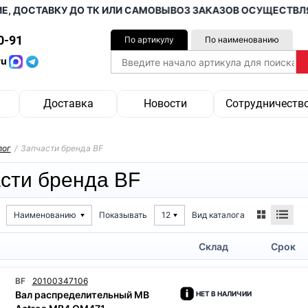
ДОСТАВКУ ДО ТК ИЛИ САМОВЫВОЗ ЗАКАЗОВ ОСУЩЕСТВЛЯЕМ 
0-91
По артикулу
По наименованию
ru
Доставка
Новости
Сотрудничеств
лог
/
Запчасти бренда BF
сти бренда BF
Вид каталога
Наименованию
Показывать
12
Склад
Срок
BF
20100347106
Вал распределительный MB
НЕТ В НАЛИЧИИ