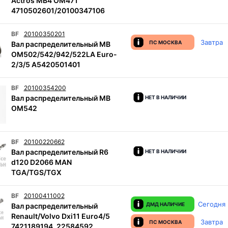
Actros MB4 OM471
4710502601/20100347106
BF
20100350201
Завтра
ПС МОСКВА
Вал распределительный MB
OM502/542/942/522LA Euro-
2/3/5 A5420501401
BF
20100354200
Вал распределительный MB
НЕТ В НАЛИЧИИ
OM542
BF
20100220662
Вал распределительный R6
НЕТ В НАЛИЧИИ
d120 D2066 MAN
TGA/TGS/TGX
BF
20100411002
Сегодня
ДМД НАЛИЧИЕ
Вал распределительный
Renault/Volvo Dxi11 Euro4/5
Завтра
ПС МОСКВА
7421189194, 22584592