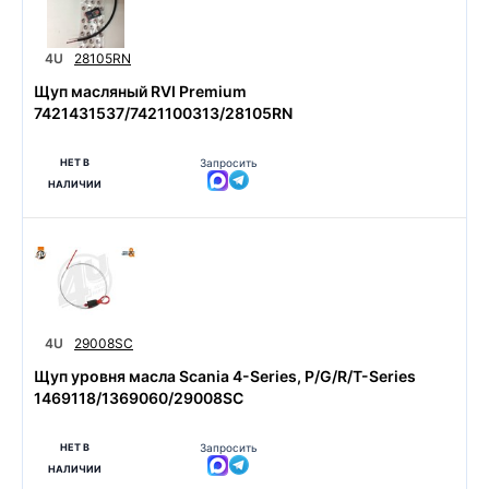
4U
28105RN
Щуп масляный RVI Premium
7421431537/7421100313/28105RN
НЕТ В
Запросить
НАЛИЧИИ
4U
29008SC
Щуп уровня масла Scania 4-Series, P/G/R/T-Series
1469118/1369060/29008SC
НЕТ В
Запросить
НАЛИЧИИ