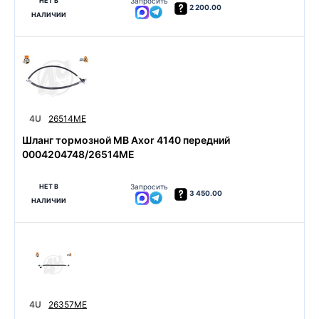
НЕТ В
Запросить
2 200.00
НАЛИЧИИ
4U
26514ME
Шланг тормозной MB Axor 4140 передний
0004204748/26514ME
НЕТ В
Запросить
3 450.00
НАЛИЧИИ
4U
26357ME