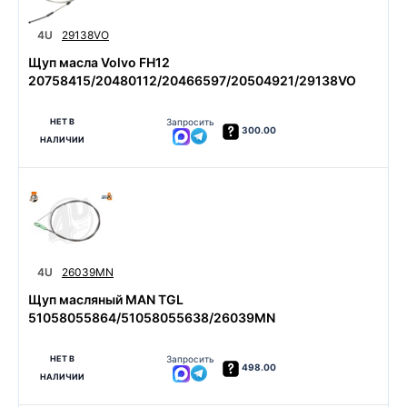
4U
29138VO
Щуп масла Volvo FH12
20758415/20480112/20466597/20504921/29138VO
НЕТ В
Запросить
300.00
НАЛИЧИИ
4U
26039MN
Щуп масляный MAN TGL
51058055864/51058055638/26039MN
НЕТ В
Запросить
498.00
НАЛИЧИИ