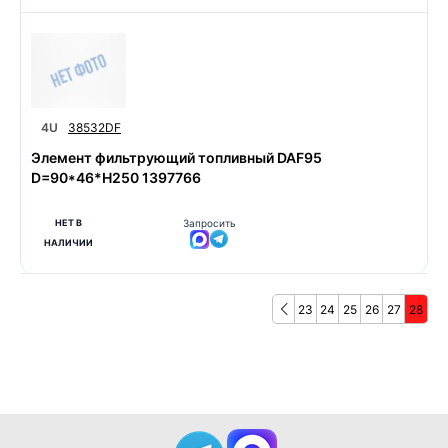
4U
38532DF
Элемент фильтрующий топливный DAF95
D=90*46*H250 1397766
НЕТ В
Запросить
НАЛИЧИИ
23
24
25
26
27
28