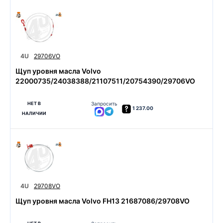
4U
29706VO
Щуп уровня масла Volvo
22000735/24038388/21107511/20754390/29706VO
НЕТ В
Запросить
1 237.00
НАЛИЧИИ
4U
29708VO
Щуп уровня масла Volvo FH13 21687086/29708VO